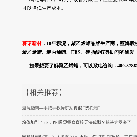
可以降低生产成本。
赛诺新材
，18年积淀，
聚乙烯蜡
品牌生产商，蓝海股
聚乙烯蜡、聚丙烯蜡、EBS、硬脂酸锌等助剂的研发
如果想要了解聚乙烯蜡，可以致电咨询：
400-8788
【相关推荐】
避坑指南—手把手教你辨别真假 “费托蜡”
粉体加到 45%，PP 吸塑餐盒直接无法成型？解决方案来了
同样钙粉配方，别人填充 85% 不脆，你 70% 就报废，差在