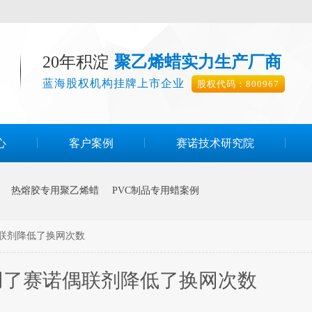
20年积淀
聚乙烯蜡实力生产厂商
蓝海股权机构挂牌上市企业
股权代码：800967
心
客户案例
赛诺技术研究院
热熔胶专用聚乙烯蜡
PVC制品专用蜡案例
联剂降低了换网次数
用了赛诺偶联剂降低了换网次数