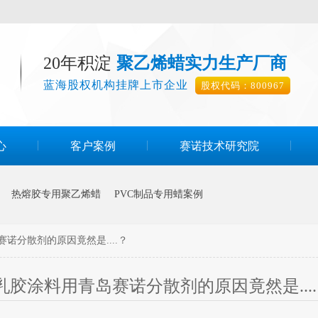
20年积淀
聚乙烯蜡实力生产厂商
蓝海股权机构挂牌上市企业
股权代码：800967
心
客户案例
赛诺技术研究院
热熔胶专用聚乙烯蜡
PVC制品专用蜡案例
诺分散剂的原因竟然是....？
乳胶涂料用青岛赛诺分散剂的原因竟然是...