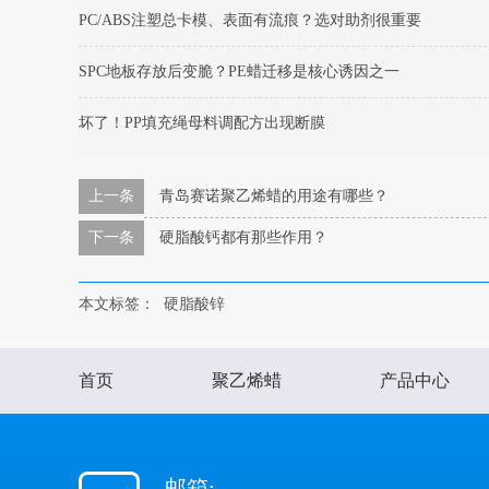
PC/ABS注塑总卡模、表面有流痕？选对助剂很重要
SPC地板存放后变脆？PE蜡迁移是核心诱因之一
坏了！PP填充绳母料调配方出现断膜
上一条
青岛赛诺聚乙烯蜡的用途有哪些？
下一条
硬脂酸钙都有那些作用？
本文标签：
硬脂酸锌
首页
聚乙烯蜡
产品中心
邮箱: