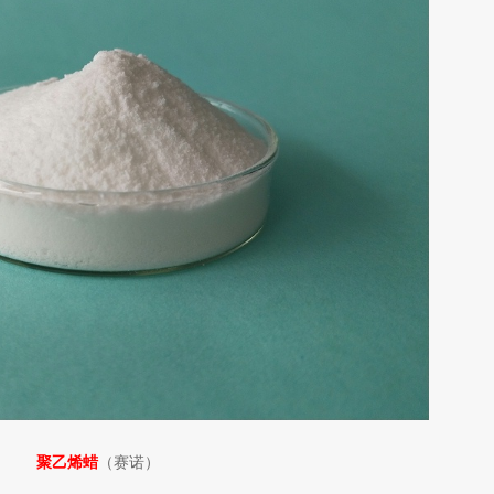
聚乙烯蜡
（赛诺）