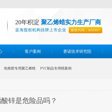
20年积淀
聚乙烯蜡实力生产厂商
蓝海股权机构挂牌上市企业
股权代码：800967
心
客户案例
赛诺技术研究院
热熔胶专用聚乙烯蜡
PVC制品专用蜡案例
脂酸锌是危险品吗？