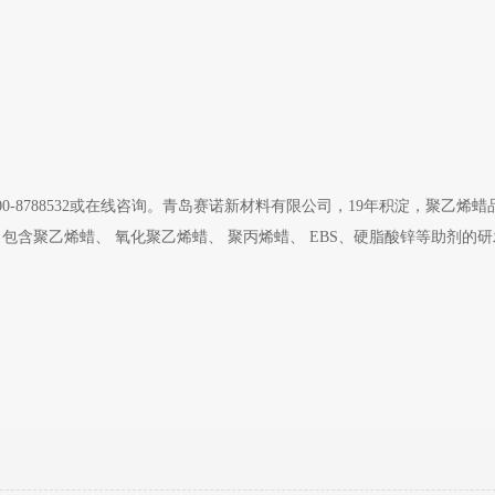
00-8788532或在线咨询。青岛赛诺新材料有限公司，19年积淀，聚乙烯
含聚乙烯蜡、 氧化聚乙烯蜡、 聚丙烯蜡、 EBS、硬脂酸锌等助剂的