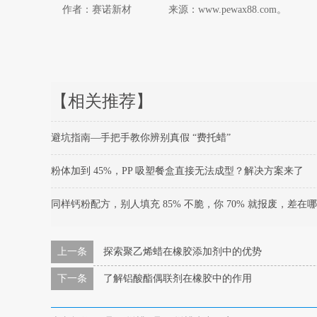
作者：赛诺新材 来源：www.pewax88.com。
【相关推荐】
避坑指南—手把手教你辨别真假 “费托蜡”
粉体加到 45%，PP 吸塑餐盒直接无法成型？解决方案来了
同样钙粉配方，别人填充 85% 不脆，你 70% 就报废，差在
上一条
探索聚乙烯蜡在橡胶添加剂中的优势
下一条
了解铝酸酯偶联剂在橡胶中的作用