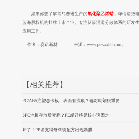
如果你想了解青岛赛诺生产的
氧化聚乙烯蜡
，详情请致电
蓝海股权机构挂牌上市企业。专注从事润滑分散体系的研发生产
应用工作。
作者：赛诺新材 来源：www.pewax88.com。
【相关推荐】
PC/ABS注塑总卡模、表面有流痕？选对助剂很重要
SPC地板存放后变脆？PE蜡迁移是核心诱因之一
坏了！PP填充绳母料调配方出现断膜