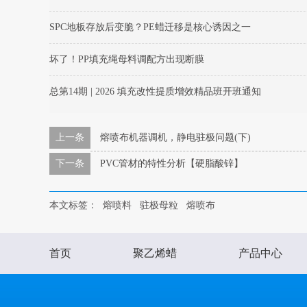
SPC地板存放后变脆？PE蜡迁移是核心诱因之一
坏了！PP填充绳母料调配方出现断膜
总第14期 | 2026 填充改性提质增效精品班开班通知
上一条
熔喷布机器调机，静电驻极问题(下)
下一条
PVC管材的特性分析【硬脂酸锌】
本文标签：
熔喷料
驻极母粒
熔喷布
首页
聚乙烯蜡
产品中心