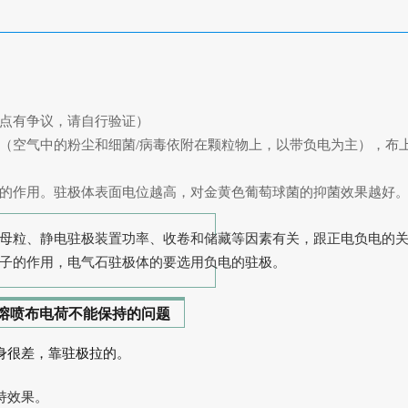
点有争议，请自行验证）
（空气中的粉尘和细菌/病毒依附在颗粒物上，以带负电为主），布
的作用。驻极体表面电位越高，对金黄色葡萄球菌的抑菌效果越好
母粒、静电驻极装置功率、收卷和储藏等因素有关，跟正电负电的
子的作用，电气石驻极体的要选用负电的驻极。
熔喷布电荷不能保持的问题
本身很差，靠驻极拉的。
持效果。