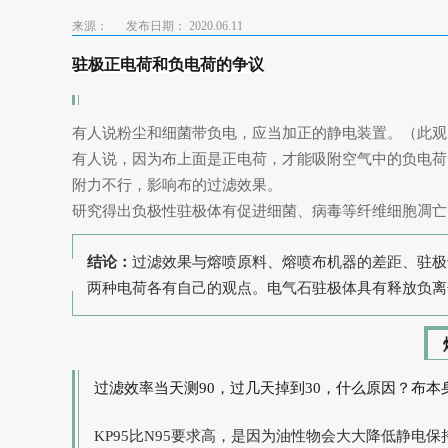
来源：
发布日期： 2020.06.11
驻极正电荷和负电荷的争议
有人说粉尘和细菌带负电，应当加正的静电装置。（此观
有人说，因为布上面是正电荷，才能吸附空气中的负电荷
附力不行，影响布的过滤效果。
研究得出负极性驻极体有促进细菌、病毒等纤维细胞凋亡
结论：
过滤效果与熔喷原料、熔喷布机器的差距、驻极
两种电荷各有自己的观点。电气石驻极体具有释放负离
过滤效率当天测90，过几天掉到30，什么原因？布
KP95比N95要求高，是因为油性物会大大降低静电保