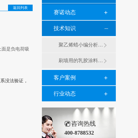
返回列表
赛诺动态
技术知识
聚乙烯蜡小编分析有机硅消泡剂优缺点及主要分类和性能
上面是负电荷吸
刷墙用的乳胶涂料用青岛赛诺分散剂的原因竟然是....？
。
客户案例
关系没法验证，
行业动态
咨询热线
400-8788532