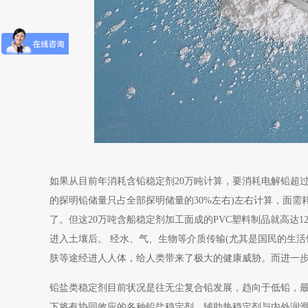
如果从目前年消耗含铅稳定剂20万盹计算，要消耗电解铅超过1
的探明铅储量只占全部探明储量的30%左右)左右计算，面需
了。但这20万吨含船稳定剂加工面成的PVC塑料制品就高达
进入土壤后。 经水、气、生物等介质传输(尤其是国民的生
肤等途经进人人体，给人类带来了极大的健康威胁。而进一
铅盐类稳定剂目前状况是往无尘复合铅发展，趋向于低铅，
下将有协同效应的各种铅盐稳定剂、辅助热稳定剂与内外润滑