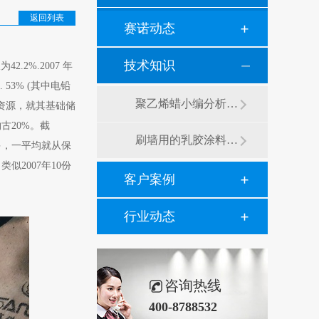
返回列表
赛诺动态
技术知识
.2%.2007 年
 53% (其中电铅
聚乙烯蜡小编分析有机硅消泡剂优缺点及主要分类和性能
产资源，就其基础储
古20%。截
刷墙用的乳胶涂料用青岛赛诺分散剂的原因竟然是....？
众多，一平均就从保
2007年10份
客户案例
行业动态
咨询热线
400-8788532