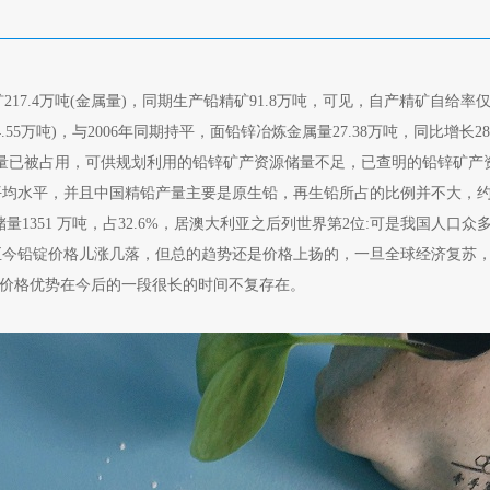
17.4万吨(金属量)，同期生产铅精矿91.8万吨，可见，自产精矿自给率仅为42
55万吨)，与2006年同期持平，面铅锌冶炼金属量27.38万吨，同比增长28.
铅矿资源储量已被占用，可供规划利用的铅锌矿产资源储量不足，已查明的铅锌矿
平均水平，并且中国精铅产量主要是原生铅，再生铅所占的比例并不大，约
储量1351 万吨，占32.6%，居澳大利亚之后列世界第2位:可是我国人口
年至今铅锭价格儿涨几落，但总的趋势还是价格上扬的，一旦全球经济复苏，类似
的价格优势在今后的一段很长的时间不复存在。