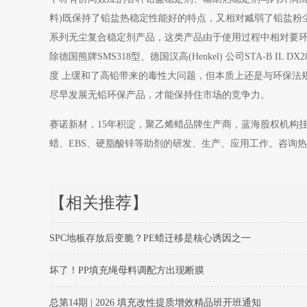
料)既保持了铅盐热稳定性能好的特点，又相对臧弱了铅盐粉
系列无尘复合稳定剂产品，这类产品由于使用过程中相对要
除德国熊牌SMS318型、德国汉高(Henkel) 公司STA-B
度 上缓和了高铅带来的毒性大问题，但本质上还是与环保法
尽早发展无铅环保产品，才能保持住市场的竞争力。
赛诺新材，15年积淀，聚乙烯蜡品牌生产商，蓝海股权机构
蜡、EBS、硬脂酸锌等助剂的研发、生产、应用工作。咨询热线： 4
【相关推荐】
SPC地板存放后变脆？PE蜡迁移是核心诱因之一
坏了！PP填充绳母料调配方出现断膜
总第14期 | 2026 填充改性提质增效精品班开班通知