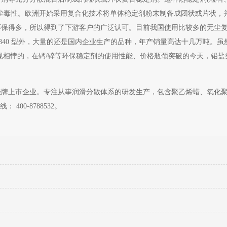
尘毒性。欧洲开始采用复合化技术将单体稳定剂粉末制备成团状或片状，
环保得多，所以得到了下游客户的广泛认可。目前我国使用比较多的无尘
 IL DX2840 型外，大量的还是国内企业生产的品种，年产销量高达十几万吨。虽
规相悖的，在钙/锌等环保稳定剂的使用性能、价格瓶颈突破的今天，铅盐
挂牌上市企业。专注从事润滑分散体系的研发生产，包含聚乙烯蜡、氧化
00-8788532。