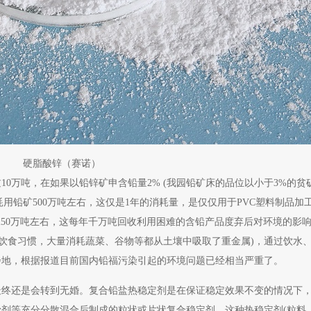
硬脂酸锌（赛诺）
0万吨，在如果以铅锌矿申含铅量2% (我园铅矿床的品位以小于3%的贫
耗用铅矿500万吨左右，这仅是1年的消耗量，是仅仅用于PVC塑料制品加
1250万吨左右，这每年千万吨回收利用困难的含铅产品度弃后对环境的影
活饮食习惯，大量消耗蔬菜、谷物等都从土壤中吸取了重金属)，通过饮水
步地，根据报道目前国内铅福污染引起的环境问题已经相当严重了。
最终还是会转到无婚。复合铅盐热稳定剂是在保证稳定效果不变的情况下
剂等充分分散混合后制成的粒状或片状复合稳定剂。这种热稳定剂(粒料