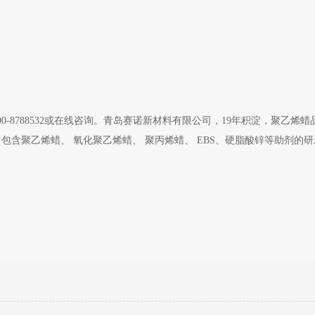
00-8788532或在线咨询。青岛赛诺新材料有限公司，19年积淀，聚乙烯
含聚乙烯蜡、 氧化聚乙烯蜡、 聚丙烯蜡、 EBS、硬脂酸锌等助剂的