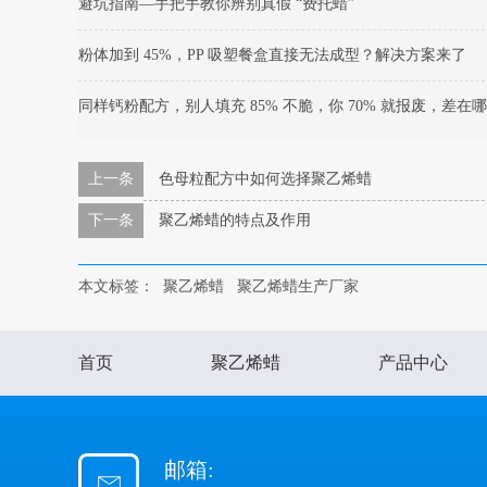
避坑指南—手把手教你辨别真假 “费托蜡”
粉体加到 45%，PP 吸塑餐盒直接无法成型？解决方案来了
同样钙粉配方，别人填充 85% 不脆，你 70% 就报废，差在
上一条
色母粒配方中如何选择聚乙烯蜡
下一条
聚乙烯蜡的特点及作用
本文标签：
聚乙烯蜡
聚乙烯蜡生产厂家
首页
聚乙烯蜡
产品中心
邮箱: