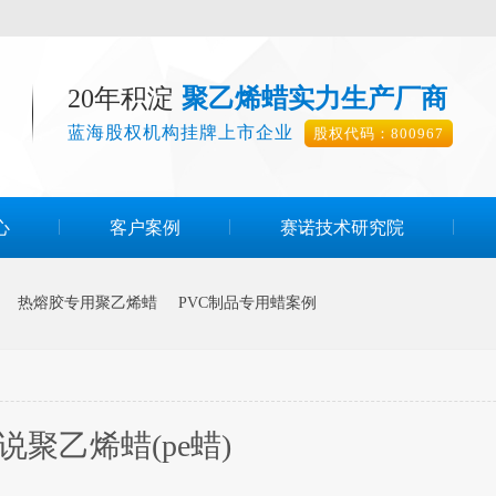
20年积淀
聚乙烯蜡实力生产厂商
蓝海股权机构挂牌上市企业
股权代码：800967
心
客户案例
赛诺技术研究院
热熔胶专用聚乙烯蜡
PVC制品专用蜡案例
说聚乙烯蜡(pe蜡)