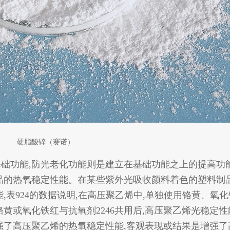
硬脂酸锌（赛诺）
功能,防光老化功能则是建立在基础功能
之上的提高功
品的热氧稳定性
能。在某些紫外光吸收颜料着色的塑料制
,表924的数据说明,在高压聚乙烯中,单独使用铬黄、氧
铬黄或氧化铁红与抗氧剂2246共用后,高
压聚乙烯光稳定性
强了高压
聚乙烯的热氧稳定性能,客观表现或结果是增强了