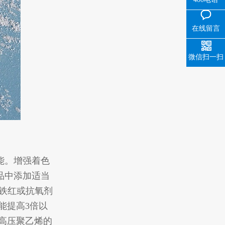
在线留言
微信扫一扫
能。增强着色
品中添加适当
化铁红或抗氧剂
能提高3倍以
高压聚乙烯的