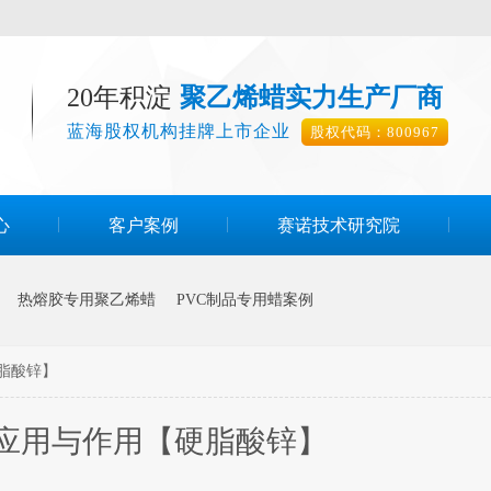
20年积淀
聚乙烯蜡实力生产厂商
蓝海股权机构挂牌上市企业
股权代码：800967
心
客户案例
赛诺技术研究院
热熔胶专用聚乙烯蜡
PVC制品专用蜡案例
脂酸锌】
应用与作用【硬脂酸锌】