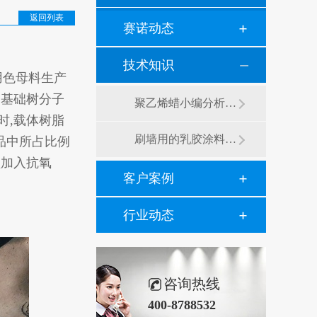
返回列表
赛诺动态
技术知识
用色母料生产
的基础树分子
聚乙烯蜡小编分析有机硅消泡剂优缺点及主要分类和性能
时,载体树脂
刷墙用的乳胶涂料用青岛赛诺分散剂的原因竟然是....？
品中所占比例
须加入抗氧
客户案例
行业动态
咨询热线
400-8788532