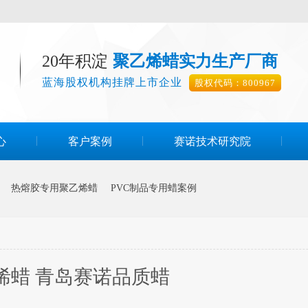
20年积淀
聚乙烯蜡实力生产厂商
蓝海股权机构挂牌上市企业
股权代码：800967
心
客户案例
赛诺技术研究院
热熔胶专用聚乙烯蜡
PVC制品专用蜡案例
烯蜡 青岛赛诺品质蜡