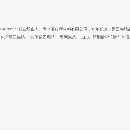
00-8788532或在线咨询。青岛赛诺新材料有限公司，19年积淀，聚乙烯
含聚乙烯蜡、 氧化聚乙烯蜡、 聚丙烯蜡、 EBS、硬脂酸锌等助剂的