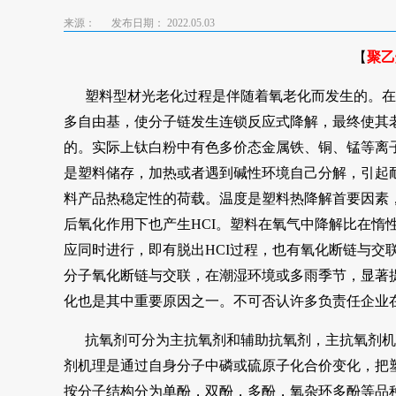
来源：
发布日期： 2022.05.03
【
聚乙
塑料型材光老化过程是伴随着氧老化而发生的。在
多自由基，使分子链发生连锁反应式降解，最终使其
的。实际上钛白粉中有色多价态金属铁、铜、锰等离
是塑料储存，加热或者遇到碱性环境自己分解，引起
料产品热稳定性的荷载。温度是塑料热降解首要因素，氧
后氧化作用下也产生HCI。塑料在氧气中降解比在惰
应同时进行，即有脱出HCI过程，也有氧化断链与交
分子氧化断链与交联，在潮湿环境或多雨季节，显著
化也是其中重要原因之一。不可否认许多负责任企业
抗氧剂可分为主抗氧剂和辅助抗氧剂，主抗氧剂机
剂机理是通过自身分子中磷或硫原子化合价变化，把
按分子结构分为单酚，双酚，多酚，氧杂环多酚等品种。