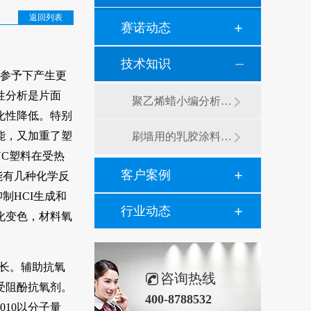
返回列表
赛诺动态
技术知识
参予下产生更
性分析是片面
聚乙烯蜡小编分析有机硅消泡剂优缺点及主要分类和性能
化性降低。特别
能，又加重了塑
刷墙用的乳胶涂料用青岛赛诺分散剂的原因竟然是....？
VC塑料在受热
客户案例
能有几种化学反
制HCI生成和
行业动态
化变色，材料氧
长。辅助抗氧
咨询热线
受阻酚抗氧剂。
400-8788532
010以分子量