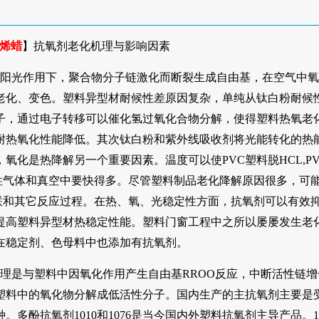
烯蜡
】抗氧剂老化机理与影响因素
阳光作用下，聚合物分子链激化而断裂生成自由基，在空气中氧
老化、变色。塑料异型材耐候性差原因复杂，单纯从钛白粉耐候
子，通过电子转移可以催化氢过氧化合物分解，使得塑料热氧老
耐热氧化性能降低。其次钛白粉和紫外线吸收剂将光能转化的热
化是热降解另一个重要因素。温度可以使PVC塑料脱HCL,P
性气体和真空中要快得多。尽管塑料制品老化降解原因很多，可
联和其它反应过程。在热、氧、光稳定性方面，抗氧剂可以有效抑
提高塑料异型材热稳定性能。塑料门窗工程中之所以屡屡发生老
在稳定剂、色母料中也添加有抗氧剂。
理是与塑料中因氧化作用产生自由基RROO反应，中断活性链增
塑料中的氧化物分解成低活性分子。国内生产的主抗氧剂主要是
多酚抗氧剂1010和1076是当今国内外塑料抗氧剂主导产品。1