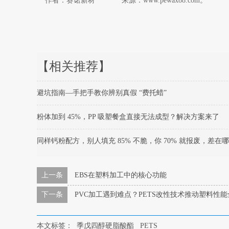
作者：赛诺新材 来源：www.pewax88.com。
【相关推荐】
避坑指南—手把手教你辨别真假 “费托蜡”
粉体加到 45%，PP 吸塑餐盒直接无法成型？解决方案来了
同样钙粉配方，别人填充 85% 不脆，你 70% 就报废，差在
上一条
EBS在塑料加工中的核心功能
下一条
PVC加工遇到难点？PETS改性技术推动塑料性
本文标签：
季戊四醇硬脂酸酯
PETS