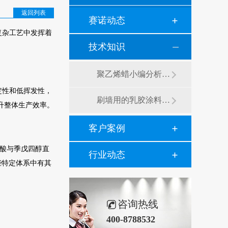
返回列表
赛诺动态
复杂工艺中发挥着
技术知识
聚乙烯蜡小编分析有机硅消泡剂优缺点及主要分类和性能
定性和低挥发性，
刷墙用的乳胶涂料用青岛赛诺分散剂的原因竟然是....？
升整体生产效率。
客户案例
硬脂酸与季戊四醇直
行业动态
某些特定体系中有其
咨询热线
400-8788532