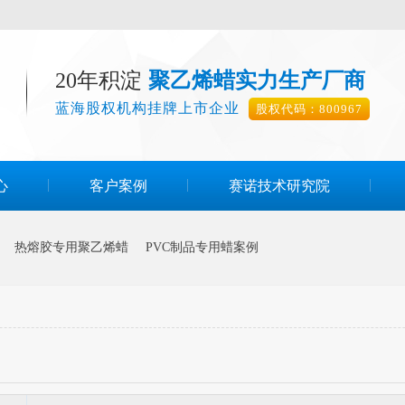
20年积淀
聚乙烯蜡实力生产厂商
蓝海股权机构挂牌上市企业
股权代码：800967
心
客户案例
赛诺技术研究院
热熔胶专用聚乙烯蜡
PVC制品专用蜡案例