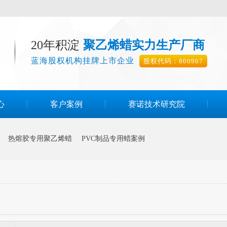
20年积淀
聚乙烯蜡实力生产厂商
蓝海股权机构挂牌上市企业
股权代码：800967
心
客户案例
赛诺技术研究院
热熔胶专用聚乙烯蜡
PVC制品专用蜡案例