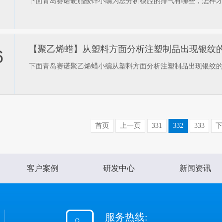
下面青岛赛诺硬脂酸锌小编为您分析模腔的排气有哪些，怎样
【聚乙烯蜡】从塑料方面分析注塑制品出现银纹
6
下面青岛赛诺聚乙烯蜡小编从塑料方面分析注塑制品出现银纹
首页
上一页
331
332
333
客户案例
研发中心
新闻资讯
服务热线: