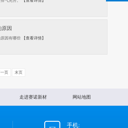
才排气充分。
【查看详情】
的原因
的原因有哪些
【查看详情】
下一页
末页
走进赛诺新材
网站地图
手机: