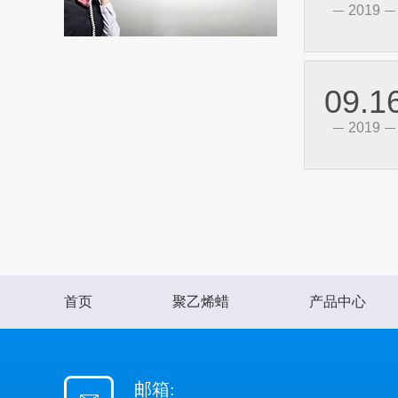
2019
09.1
2019
首页
聚乙烯蜡
产品中心
邮箱: