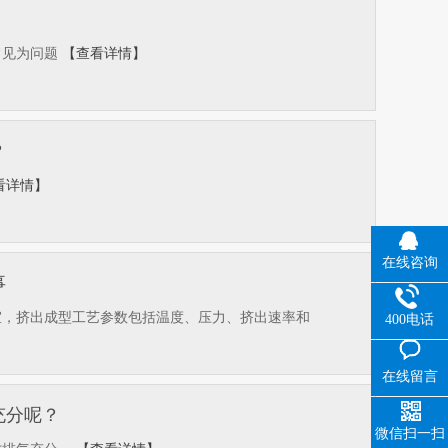
常见为问题
【查看详情】
？
看详情】
在线咨询
事
宜，挤出成型工艺参数包括温度、压力、挤出速率和
400电话
在线留言
充分呢？
微信扫一扫