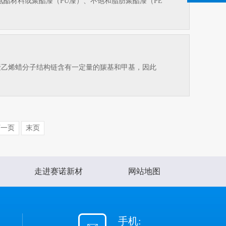
酯材料或聚酯漆（PU漆）、不饱和脂肪聚酯漆（PE
聚乙烯蜡分子结构链含有一定量的羰基和甲基，因此
下一页
末页
走进赛诺新材
网站地图
手机: