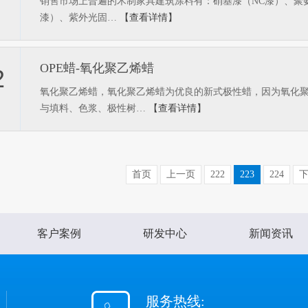
销售市场上普遍的木制家具建筑涂料有：硝基漆（NC漆）、聚氨
漆）、紫外光固…
【查看详情】
OPE蜡-氧化聚乙烯蜡
2
氧化聚乙烯蜡，氧化聚乙烯蜡为优良的新式极性蜡，因为氧化
与填料、色浆、极性树…
【查看详情】
首页
上一页
222
223
224
客户案例
研发中心
新闻资讯
服务热线: