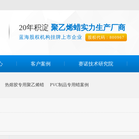
20年积淀
聚乙烯蜡实力生产厂商
蓝海股权机构挂牌上市企业
股权代码：800967
心
客户案例
赛诺技术研究院
热熔胶专用聚乙烯蜡
PVC制品专用蜡案例