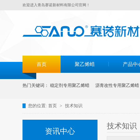
欢迎进入青岛赛诺新材料有限公司官网！
首页
聚乙烯蜡
产品中
热门关键词：
稳定剂专用聚乙烯蜡
沥青改性专用聚乙烯蜡
您的位置:
首页
>
技术知识
技术知识
资讯中心