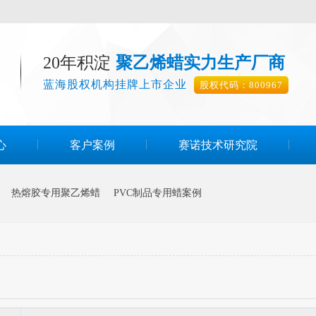
20年积淀
聚乙烯蜡实力生产厂商
蓝海股权机构挂牌上市企业
股权代码：800967
心
客户案例
赛诺技术研究院
热熔胶专用聚乙烯蜡
PVC制品专用蜡案例