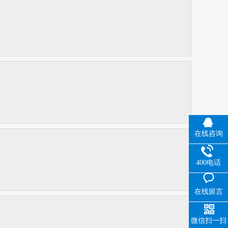
在线咨询
400电话
在线留言
微信扫一扫