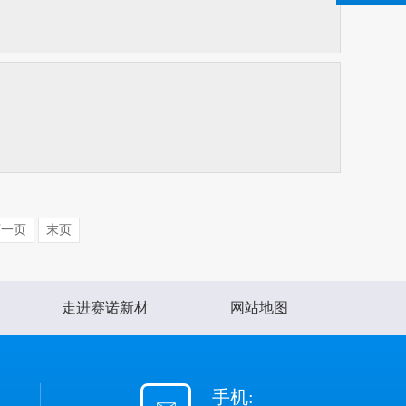
下一页
末页
走进赛诺新材
网站地图
手机: